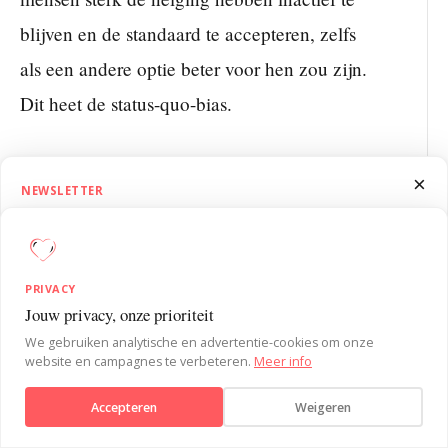
blijven en de standaard te accepteren, zelfs
als een andere optie beter voor hen zou zijn.
Dit heet de status-quo-bias.
Waarom zijn defaults zo krachtig?
×
NEWSLETTER
1.5 Minutes on Influence
Defaults werken via drie mechanismen. Ten
Ontvang SUE’s 1.5 Minutes on Influence nieuwsbrief. Wekelijks korte,
eerste via inertie: het kost mentale energie om
praktische inzichten uit de gedragspsychologie om je
PRIVACY
van een standaard af te wijken, en mensen
invloedvaardigheden te versterken.
Jouw privacy, onze prioriteit
nemen de weg van de minste weerstand. Ten
Verstuur bericht
We gebruiken analytische en advertentie-cookies om onze
tweede via impliciete aanbeveling: mensen
website en campagnes te verbeteren.
Meer info
Aanmelden
interpreteren een default als een signaal dat
Accepteren
Weigeren
Nee, bedankt
dit de normale of beste optie is. Ten derde via