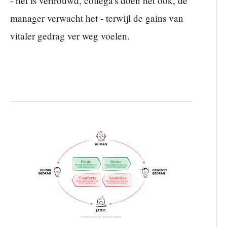
- het is vertrouwd, collega's doen het ook, de
manager verwacht het - terwijl de gains van
vitaler gedrag ver weg voelen.