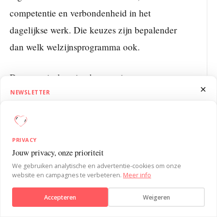
competentie en verbondenheid in het
dagelijkse werk. Die keuzes zijn bepalender
dan welk welzijnsprogramma ook.
De vraag is dus niet: hoe motiveren we
×
mensen om vitaler te zijn? De vraag is: hoe
NEWSLETTER
1.5 Minutes on Influence
richten we de werkomgeving zo in dat vitaal
Ontvang SUE’s 1.5 Minutes on Influence nieuwsbrief. Wekelijks korte,
gedrag het makkelijkste pad is?
praktische inzichten uit de gedragspsychologie om je
PRIVACY
invloedvaardigheden te versterken.
Jouw privacy, onze prioriteit
Dat begint met een goede analyse. En dat is
Verstuur bericht
We gebruiken analytische en advertentie-cookies om onze
precies wat we bij SUE doen.
website en campagnes te verbeteren.
Meer info
Aanmelden
Accepteren
Weigeren
Nee, bedankt