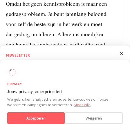
Omdat het geen kennisprobleem is maar een
gedragsprobleem. Je bent jarenlang beloond
voor zelf de beste zijn in het werk en moet
dat gedrag nu afleren. Afleren is moeilijker
dan leren: het oude gedrag voelt veilig, snel
×
en productief. Zonder een
context die het
NEWSLETTER
1.5 Minutes on Influence
nieuwe gedrag makkelijk maakt
, val je onder
Ontvang SUE’s 1.5 Minutes on Influence nieuwsbrief. Wekelijks korte,
druk terug naar wat je kent.
praktische inzichten uit de gedragspsychologie om je
PRIVACY
invloedvaardigheden te versterken.
Jouw privacy, onze prioriteit
Verstuur bericht
Kun je leiderschapsvaardigheden leren
We gebruiken analytische en advertentie-cookies om onze
of moet je ermee geboren worden?
website en campagnes te verbeteren.
Meer info
Aanmelden
Je kunt ze leren. Leiderschap is geen
Accepteren
Weigeren
Nee, bedankt
eigenschap die je hebt of niet hebt, maar