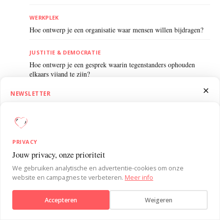
WERKPLEK
Hoe ontwerp je een organisatie waar mensen willen bijdragen?
JUSTITIE & DEMOCRATIE
Hoe ontwerp je een gesprek waarin tegenstanders ophouden
elkaars vijand te zijn?
×
NEWSLETTER
WERKPLEK
1.5 Minutes on Influence
Hoe ontwerp je een ruimte waar mensen eerlijk zijn over slechte
ideeën?
Ontvang SUE’s 1.5 Minutes on Influence nieuwsbrief. Wekelijks korte,
praktische inzichten uit de gedragspsychologie om je
Bekijk alle artikelen van De koppige optimist
→
PRIVACY
invloedvaardigheden te versterken.
Jouw privacy, onze prioriteit
Verstuur bericht
We gebruiken analytische en advertentie-cookies om onze
website en campagnes te verbeteren.
Meer info
DIT ARTIKEL IS GEÏNSPIREERD OP
Aanmelden
Accepteren
Weigeren
Nee, bedankt