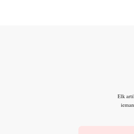
Elk art
iemand