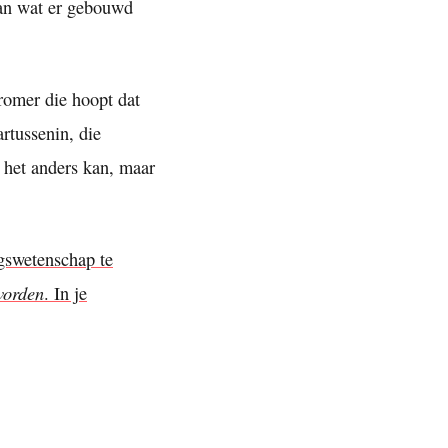
van wat er gebouwd
dromer die hoopt dat
artussenin, die
f het anders kan, maar
agswetenschap te
 worden
. In je