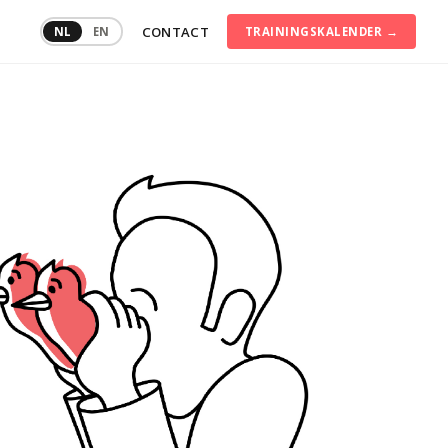
CONTACT
NL
EN
TRAININGSKALENDER →
Communicatietraining
Conflictmanagement
Consumentengedrag
Digitale
transformatie
Duurzame
inzetbaarheid
Persoonlijke
effectiviteit