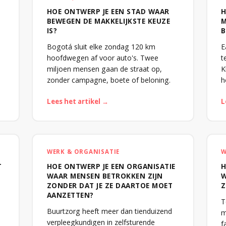
HOE ONTWERP JE EEN STAD WAAR
H
BEWEGEN DE MAKKELIJKSTE KEUZE
M
IS?
B
Bogotá sluit elke zondag 120 km
E
hoofdwegen af voor auto's. Twee
t
miljoen mensen gaan de straat op,
K
zonder campagne, boete of beloning.
h
Lees het artikel →
L
WERK & ORGANISATIE
W
T
HOE ONTWERP JE EEN ORGANISATIE
H
WAAR MENSEN BETROKKEN ZIJN
W
ZONDER DAT JE ZE DAARTOE MOET
Z
AANZETTEN?
T
Buurtzorg heeft meer dan tienduizend
m
verpleegkundigen in zelfsturende
f