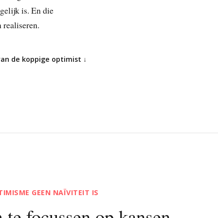
lijk is. En die
 realiseren.
an de koppige optimist ↓
MISME GEEN NAÏVITEIT IS
 te focussen op kansen