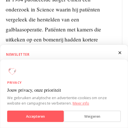
onderzoek in Science waarin hij patiënten
vergeleek die herstelden van een
galblaasoperatie. Patiënten met kamers die
uitkeken op een bomenrij hadden kortere
ziekenhuisverblijven en hadden minder sterke
×
NEWSLETTER
pijnstillers nodig dan patiënten wier kamers
1.5 Minutes on Influence
op een bakstenen muur uitkeken. Het was het
Ontvang SUE’s 1.5 Minutes on Influence nieuwsbrief. Wekelijks korte,
praktische inzichten uit de gedragspsychologie om je
eerste gecontroleerde bewijs dat de fysieke
PRIVACY
invloedvaardigheden te versterken.
omgeving aantoonbare effecten heeft op
Jouw privacy, onze prioriteit
Verstuur bericht
We gebruiken analytische en advertentie-cookies om onze
herstel.
website en campagnes te verbeteren.
Meer info
Aanmelden
Accepteren
Weigeren
Wat is het verschil tussen ontwerpen
Nee, bedankt
voor welzijn en motiveren voor