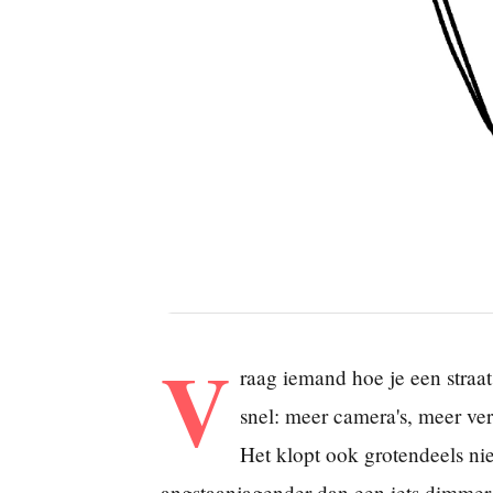
V
raag iemand hoe je een straa
snel: meer camera's, meer ver
Het klopt ook grotendeels nie
angstaanjagender dan een iets dimmer v