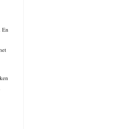
. En
het
aken
.