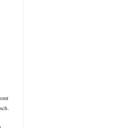
komt
sch.
l