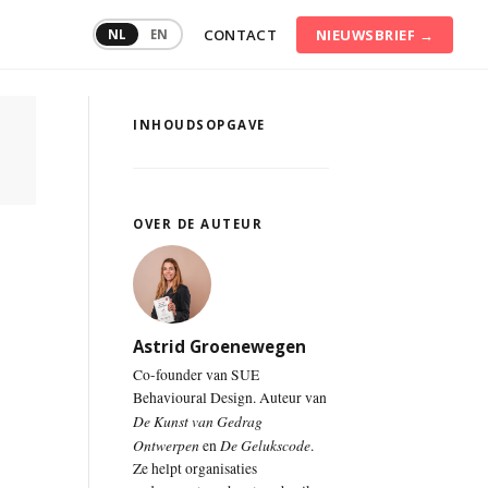
CONTACT
NIEUWSBRIEF →
NL
EN
INHOUDSOPGAVE
Communicatietraining
Conflictmanagement
Consumentengedrag
OVER DE AUTEUR
Digitale
transformatie
Duurzame
inzetbaarheid
Astrid Groenewegen
Co-founder van SUE
Persoonlijke
Behavioural Design. Auteur van
effectiviteit
De Kunst van Gedrag
Ontwerpen
De Gelukscode
en
.
Ze helpt organisaties