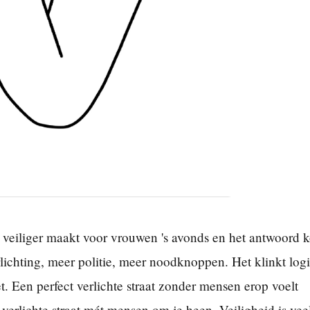
t veiliger maakt voor vrouwen 's avonds en het antwoord 
lichting, meer politie, meer noodknoppen. Het klinkt logi
t. Een perfect verlichte straat zonder mensen erop voelt
erlichte straat mét mensen om je heen. Veiligheid is vee