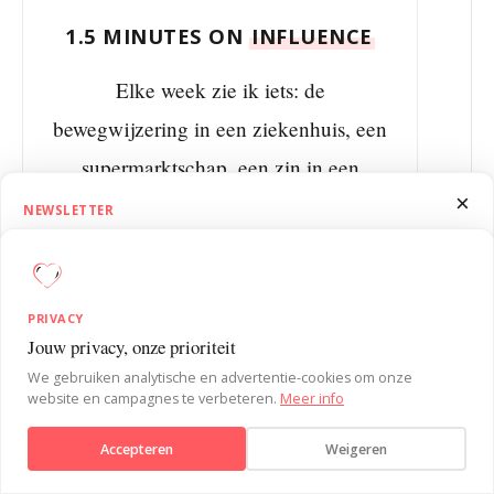
1.5 MINUTES ON
INFLUENCE
Elke week zie ik iets: de
bewegwijzering in een ziekenhuis, een
supermarktschap, een zin in een
×
vergadering. En ik verklaar dat vanuit
NEWSLETTER
1.5 Minutes on Influence
de gedragswetenschap en geef je altijd
Ontvang SUE’s 1.5 Minutes on Influence nieuwsbrief. Wekelijks korte,
tips wat jij hiermee kunt. Elke
praktische inzichten uit de gedragspsychologie om je
donderdagochtend krijg je het in je
PRIVACY
invloedvaardigheden te versterken.
Jouw privacy, onze prioriteit
inbox. In 90 seconden.
Verstuur bericht
We gebruiken analytische en advertentie-cookies om onze
website en campagnes te verbeteren.
Meer info
Aanmelden
Accepteren
Weigeren
Nee, bedankt
Aanmelden