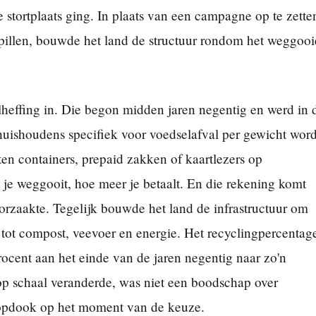
e stortplaats ging. In plaats van een campagne op te zette
illen, bouwde het land de structuur rondom het weggoo
effing in. Die begon midden jaren negentig en werd in 
huishoudens specifiek voor voedselafval per gewicht wor
n containers, prepaid zakken of kaartlezers op
je weggooit, hoe meer je betaalt. En die rekening komt
oorzaakte. Tegelijk bouwde het land de infrastructuur om
tot compost, veevoer en energie. Het recyclingpercentag
rocent aan het einde van de jaren negentig naar zo'n
p schaal veranderde, was niet een boodschap over
 opdook op het moment van de keuze.