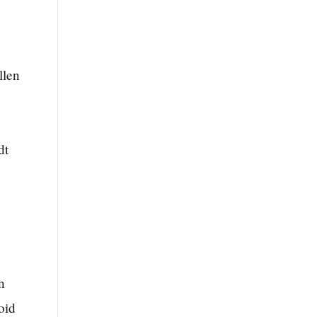
llen
dt
n
oid