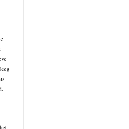
de
t
ieve
 leeg
ts
d.
het