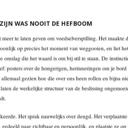
ZIJN WAS NOOIT DE HEFBOOM
t meer te laten geven om voedselverspilling. Het maakte 
soonlijk op precies het moment van weggooien, en liet he
 omslag die het waard is om bij stil te staan. De instinct
ief: posters over de hongerigen, herinneringen om je bord
allemaal gezien hoe die over ons heen rollen en bijna nie
aten de werkelijke structuur van de beslissing ongemoei
dt.
eerde. Het sprak nauwelijks over deugd. Het verplaatste
gedeeld naar zichtbaar en persoonlijk, en plaatste ze op 