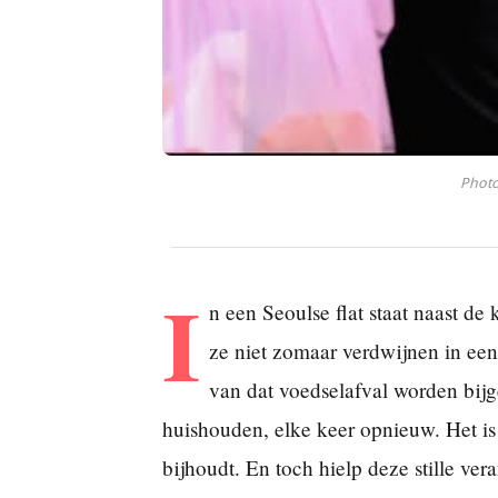
Photo
I
n een Seoulse flat staat naast de
ze niet zomaar verdwijnen in ee
van dat voedselafval worden bijg
huishouden, elke keer opnieuw. Het is 
bijhoudt. En toch hielp deze stille ve