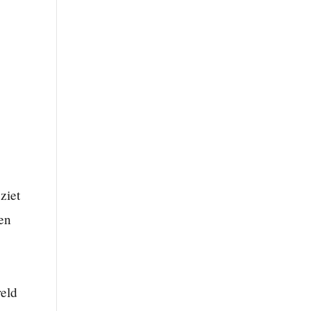
ziet
en
reld