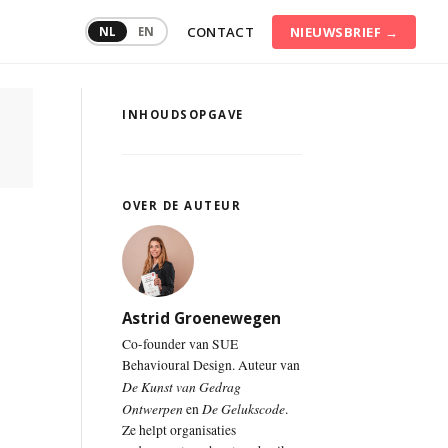
CONTACT
NIEUWSBRIEF →
NL
EN
INHOUDSOPGAVE
Communicatietraining
Conflictmanagement
Consumentengedrag
OVER DE AUTEUR
Digitale
transformatie
Duurzame
inzetbaarheid
Astrid Groenewegen
Co-founder van SUE
Persoonlijke
Behavioural Design. Auteur van
effectiviteit
De Kunst van Gedrag
Ontwerpen
De Gelukscode
en
.
Ze helpt organisaties