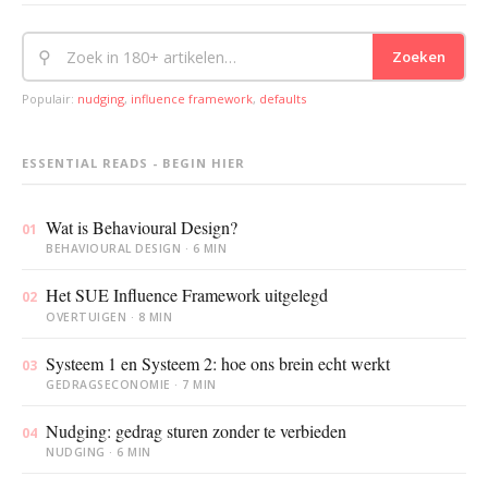
⚲
Zoeken
Populair:
nudging
,
influence framework
,
defaults
ESSENTIAL READS - BEGIN HIER
Wat is Behavioural Design?
01
BEHAVIOURAL DESIGN · 6 MIN
Het SUE Influence Framework uitgelegd
02
OVERTUIGEN · 8 MIN
Systeem 1 en Systeem 2: hoe ons brein echt werkt
03
GEDRAGSECONOMIE · 7 MIN
Nudging: gedrag sturen zonder te verbieden
04
NUDGING · 6 MIN